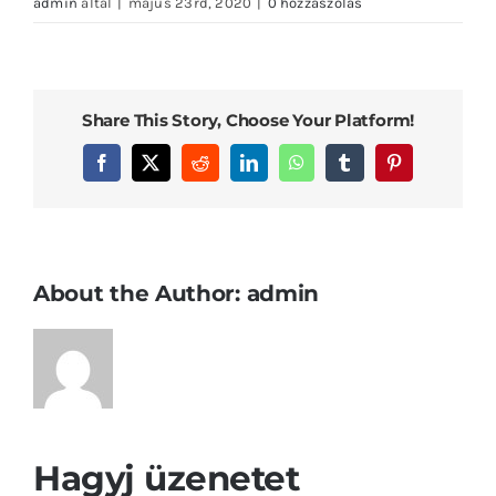
admin
által
|
május 23rd, 2020
|
0 hozzászólás
Share This Story, Choose Your Platform!
Facebook
X
Reddit
LinkedIn
WhatsApp
Tumblr
Pinterest
About the Author:
admin
Hagyj üzenetet