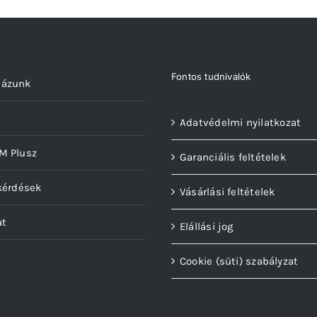
p
Fontos tudnivalók
házunk
Adatvédelmi nyilatkozat
M Plusz
Garanciális feltételek
kérdések
Vásárlási feltételek
at
Elállási jog
Cookie (süti) szabályzat