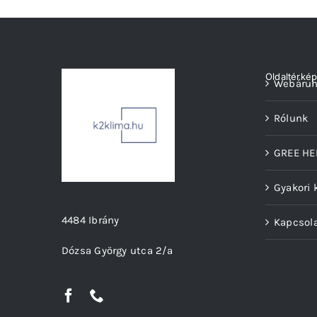
Oldaltérké
Webáru
Rólunk
GREE HE
Gyakori 
4484 Ibrány
Kapcsol
Dózsa György utca 2/a