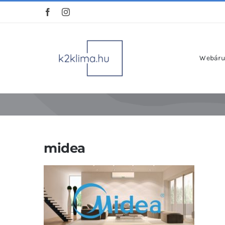
Kihagyás
Webáru
midea