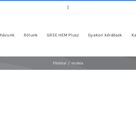
házunk
Rólunk
GREE HEM Plusz
Gyakori kérdések
Ka
Főoldal
midea