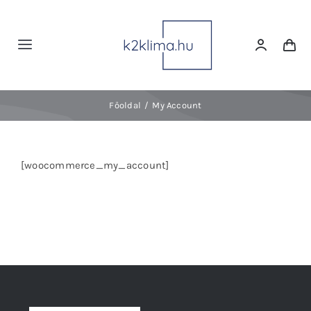
Kihagyás
Toggle
Navigation
Webáruházunk
Főoldal
My Account
Rólunk
[woocommerce_my_account]
GREE HEM Plusz
Gyakori kérdések
Kapcsolat