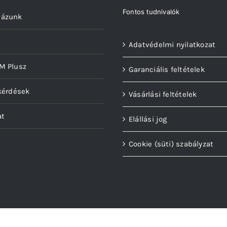
p
Fontos tudnivalók
házunk
Adatvédelmi nyilatkozat
M Plusz
Garanciális feltételek
kérdések
Vásárlási feltételek
at
Elállási jog
Cookie (süti) szabályzat