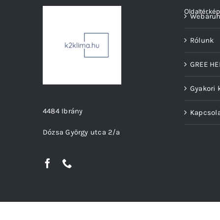
Oldaltérké
Webáru
Rólunk
GREE HE
Gyakori 
4484 Ibrány
Kapcsol
Dózsa György utca 2/a