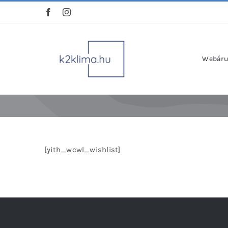
Kihagyás
Webáru
[yith_wcwl_wishlist]