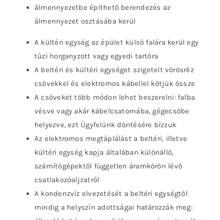
álmennyezetbe építhető berendezés az
álmennyezet osztásába kerül
A kültéri egység az épület külső falára kerül egy
tűzi horganyzott vagy egyedi tartóra
A beltéri és kültéri egységet szigetelt vörösréz
csövekkel és elektromos kábellel kötjük össze
A csöveket több módon lehet beszerelni: falba
vésve vagy akár kábelcsatornába, gégecsőbe
helyezve, ezt Ügyfelünk döntésére bízzuk
Az elektromos megtáplálást a beltéri, illetve
kültéri egység kapja általában különálló,
számítógépektől független áramkörön lévő
csatlakozóaljzatról
A kondenzvíz elvezetését a beltéri egységtől
mindig a helyszín adottságai határozzák meg: