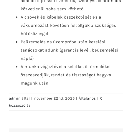
állandó lejtéssel szereljük, szennyvízcsatornába
közvetlenül soha sem köthető
A csövek és kábelek összekötését és a
vákuumozást követően feltöltjük a szükséges
hűtőközeggel
Beüzemelés és üzempróba után kezelési
tanácsokat adunk (garancia levél, beüzemelési
napló)
A munka végeztével a keletkező törmeléket
összeszedjük, rendet és tisztaságot hagyva
magunk után
admin
által
|
november 22nd, 2025
|
Általános
|
0
hozzászólás