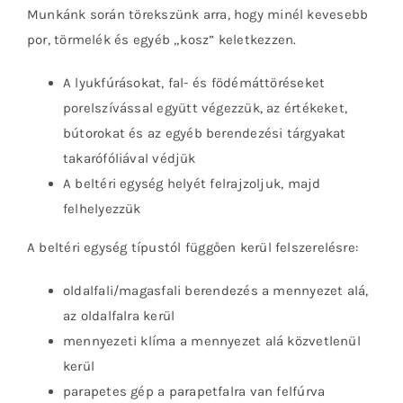
Munkánk során törekszünk arra, hogy minél kevesebb
por, törmelék és egyéb „kosz” keletkezzen.
A lyukfúrásokat, fal- és födémáttöréseket
porelszívással együtt végezzük, az értékeket,
bútorokat és az egyéb berendezési tárgyakat
takarófóliával védjük
A beltéri egység helyét felrajzoljuk, majd
felhelyezzük
A beltéri egység típustól függően kerül felszerelésre:
oldalfali/magasfali berendezés a mennyezet alá,
az oldalfalra kerül
mennyezeti klíma a mennyezet alá közvetlenül
kerül
parapetes gép a parapetfalra van felfúrva