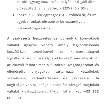
beltéri egység beszerelési helyén az ügyfél által
előkészített fali aljzathoz ~ 220-240 / 50Hz
Konzol a kültéri egységhez. A kiszállási díj és az
egyéb munkák nincsenek beleszámítva a
hozzávetőleges árba
A szakszerű beszereléshez
bármelyik környékbeli
vállalat igénybe vehető, amely légkondicionáló
készülékek szerelésével és karbantartásával
foglalkozik, és „I. osztályos oklevéllel” rendelkezik. Ez
az oklevél felhatalmaz a fluorizált üvegházgázokat és
ellenőrzött anyagokat tartalmazó készülékek
szerelésére, karbantartására és javítására. Ha
segítségre van szüksége a szerelést elvégző megfelelő
vállalat kiválasztásánál, hívjon fel minket +421 232
605 030.