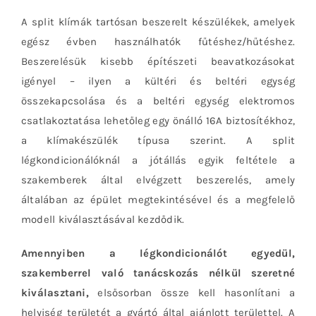
A split klímák tartósan beszerelt készülékek, amelyek
egész évben használhatók fűtéshez/hűtéshez.
Beszerelésük kisebb építészeti beavatkozásokat
igényel – ilyen a kültéri és beltéri egység
összekapcsolása és a beltéri egység elektromos
csatlakoztatása lehetőleg egy önálló 16A biztosítékhoz,
a klímakészülék típusa szerint. A split
légkondicionálóknál a jótállás egyik feltétele a
szakemberek által elvégzett beszerelés, amely
általában az épület megtekintésével és a megfelelő
modell kiválasztásával kezdődik.
Amennyiben a légkondicionálót egyedül,
szakemberrel való tanácskozás nélkül szeretné
kiválasztani,
elsősorban össze kell hasonlítani a
helyiség területét a gyártó által ajánlott területtel. A