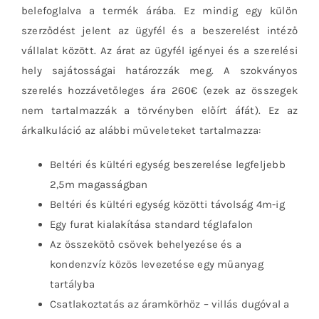
belefoglalva a termék árába. Ez mindig egy külön
szerződést jelent az ügyfél és a beszerelést intéző
vállalat között. Az árat az ügyfél igényei és a szerelési
hely sajátosságai határozzák meg. A szokványos
szerelés hozzávetőleges ára 260€ (ezek az összegek
nem tartalmazzák a törvényben előírt áfát). Ez az
árkalkuláció az alábbi műveleteket tartalmazza:
Beltéri és kültéri egység beszerelése legfeljebb
2,5m magasságban
Beltéri és kültéri egység közötti távolság 4m-ig
Egy furat kialakítása standard téglafalon
Az összekötő csövek behelyezése és a
kondenzvíz közös levezetése egy műanyag
tartályba
Csatlakoztatás az áramkörhöz – villás dugóval a