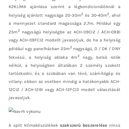
K2KLÍMA ajánlása szerint a légkondicionálóknál a
2
2
helyiség ajánlott nagysága 20-30m
és 30-40m
, ahol
a mennyezet standard magassága 2,7m. Például egy
2
25m
nagyságú helyiségbe az ACH-09CI2 / ACH-09BI
vagy ACH-09FCI2 modellt javasoljuk, de ha a helyiség
2
például egy panelházban 25m
nagyságú, D / DK / DNY
2
fekvésű, a helyiség ablaka 4m
nagy, belső rolók
nélkül, a helyiségben általában 2 személy szokott
tartózkodni, és a szobában van tévé, számítógép és
villany: ebben az esetben mindig a hatékonyabb ACH-
12CI2 / ACH-12BI vagy ACH-12FCI3 modell választását
javasoljuk.
A split klímakészülékek
szakszerű beszerelése
nincs